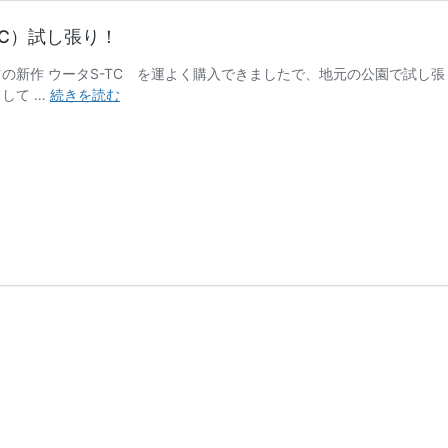
-TC）試し張り！
アーツの新作 ウータS-TC を運よく購入できましたで、地元の公園で試し
ZANEARTS
して …
続きを読む
ゼ
イ
ン
ア
ー
ツ
WOOTA-
S
TC（ウ
ー
タ
S-
TC）
試
し
張