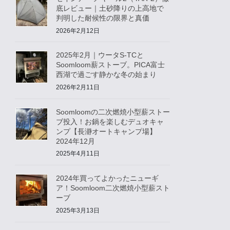
底レビュー｜土砂降りの上高地で
判明した耐候性の限界と真価
2026年2月12日
2025年2月｜ウータS-TCと
Soomloom薪ストーブ。PICA富士
西湖で過ごす静かな冬の始まり
2026年2月11日
Soomloomの二次燃焼小型薪ストー
ブ投入！お鍋を楽しむデュオキャ
ンプ【長瀞オートキャンプ場】
2024年12月
2025年4月11日
2024年買ってよかったニューギ
ア！Soomloom二次燃焼小型薪スト
ーブ
2025年3月13日