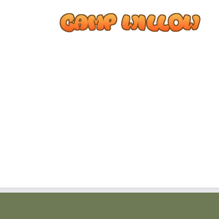
コ
ナ
ン
ビ
テ
ゲ
ン
ー
ツ
シ
へ
ョ
ス
ン
キ
に
ッ
移
プ
動