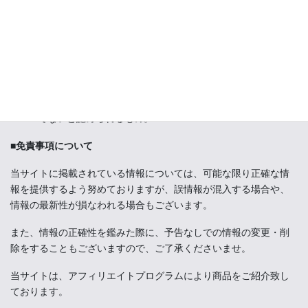
特定の自然人または法人を誹謗し、中傷するもの。
極度にわいせつな内容を含むもの。
禁制品の取引に関するものや、他者を害する行為の依頼な
ど、法律によって禁止されている物品、行為の依頼や斡旋な
どに関するもの。
その他、公序良俗に反し、または管理人によって承認すべき
でないと認められるもの。
■免責事項について
当サイトに掲載されている情報については、可能な限り正確な情
報を提供するよう努めておりますが、誤情報が混入する場合や、
情報の最新性が損なわれる場合もございます。
また、情報の正確性を鑑みた際に、予告なしでの情報の変更・削
除をすることもございますので、ご了承くださいませ。
当サイトは、アフィリエイトプログラムにより商品をご紹介致し
ております。